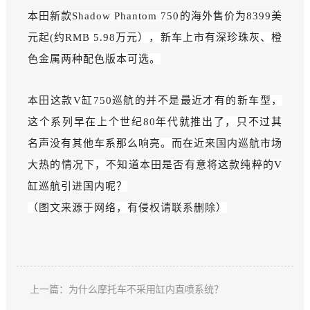
本田
新款Shadow Ph
antom 750的
海外售价为8399美
元起(约RMB 5.98万元），新车上市有
深珍珠灰、
橙
色金属两种配色版本可选。
本田这款V缸750
巡航的
并不是最近才有的新车型，
这个
系列早在
上
个
世纪
80
年代就推出了，只不过其
名声没有其他车系那么响亮。而在近来国内巡航市场
大热的情况下，不知道本田是否有意将这款纯粹的V
缸巡航引进国内呢？
（图文来源于网络，有侵权请联系删除）
上一篇：为什么摩托车不采用缸内直喷系统？