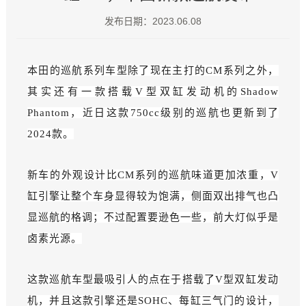
发布日期：2023.06.08
本田的巡航系列车型除了现在主打的CM系列之外，
其实还有一款搭载V型双缸发动机的
Shadow
Ph
antom，近日这款750cc级别的巡航也更新到了
2024款。
新车的外观设计比CM系
列的巡航
味道更加浓重，V
缸引擎让整个车身显得较为饱满，侧面双出排气也凸
显巡航的格调；
不过配置
要逊色一些，前大灯
似乎是
卤素
光源。
这款巡航车型最吸引人的点在于搭载了V型双缸发动
机，并且这款引擎还是SOHC、每缸三气门的设计，