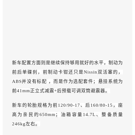
新车配置方面则是继续保持够用就好的水平，制动为
前后单碟刹，前制动卡钳还只是Nissin双活塞的，
ABS并没有标配 ，而是作为选配套件；悬挂系统为
前41mm正立式减震+后
预载
可调双筒避震器。
新车的轮胎规格为
前
120/90
-17、后
1
60/80-15，座
高为亲民的650mm；
油箱容量14.7L、
整备质
量
246kg左右。