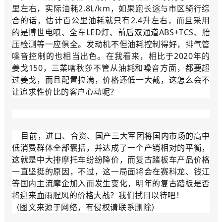
里左右，实际油耗2.8L/km，如果跑长途与市区骑行综
合的话，估计百公里油耗就只有2.4升左右，而且采用
的是博世电喷、全车LED灯、前后双通道ABS+TCS、胎
压检测等一应俱全。发动机不但油耗控制得好，排气管
噪音控制的也相当出色。在我看来，相比于2020年的
姜戈150，三業喀秋莎不管从油耗和噪音方面，都要超
过姜戈，而且配置拉满，价格还低一大截，这怎么会不
让追求性价比的客户心动呢？
目前，进口、合资、国产三大军团将国内市场的高中
低消费群体全部囊括，并达成了一个产销相对的平衡，
这就是中大排摩托车纷纷降价，而复古踏板车产品价格
一直坚挺的原因，不过，这一局面将会在赛科龙、钱江
等国内主流摩企加入而发生变化，明年的复古踏板是否
将迎来血雨腥风的价格大战？我们拭目以待吧！
（图文来源于网络，有侵权请联系删除）