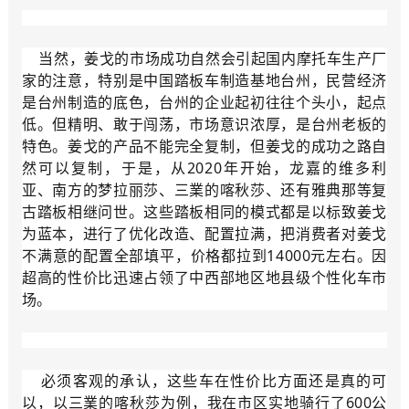
当然，姜戈的市场成功自然会引起国内摩托车生产厂
家的注意，特别是中国踏板车制造基地台州，民营经济
是台州制造的底色，台州的企业起初往往个头小，起点
低。但精明、敢于闯荡，市场意识浓厚，是台州老板的
特色。姜戈的产品不能完全复制，但姜戈的成功之路自
然可以复制，于是，从2020年开始，龙嘉的维多利
亚、南方的梦拉丽莎、三業的喀秋莎、还有雅典那等复
古踏板相继问世。这些踏板相同的模式都是以标致姜戈
为蓝本，进行了优化改造、配置拉满，把消费者对姜戈
不满意的配置全部填平，价格都拉到14000元左右。因
超高的性价比迅速占领了中西部地区地县级个性化车市
场。
必须客观的承认，这些车在性价比方面还是真的可
以，以三業的喀秋莎为例，我在市区实地骑行了600公