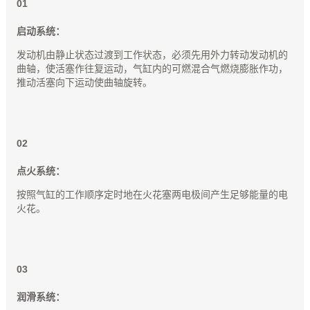
0
1
启动系统：
发动机由静止状态过渡到工作状态，必须先用外力转动发动机的
曲轴，使活塞作往复运动，气缸内的可燃混合气燃烧膨胀作功，
推动活塞向下运动使曲轴旋转。
0
2
点火系统：
按照气缸的工作顺序定时地在火花塞两电极间产生足够能量的电
火花。
0
3
润滑系统：