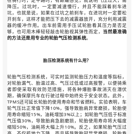
降压。过坑时，一定要减速慢行，并且不能踩着刹车进
坑，也就是说，如果在过坑之前刹车，在进坑时一定要松
开刹车，这样才能把压下去的减震器放开，充分利用减震
器的缓冲作用。出车前需用手压试轮胎看其压力是否足
够，也可用木棒轻轻敲击轮胎视其弹性而定，
当然最准确
的方法还是用专业的轮胎气压检测系统
。
胎压检测系统有什么用？
轮胎气压检测系统，可实时监测轮胎压力和温度等指标，
对轮胎漏气、胎温过高、气压过低或过高报警，以便骑乘
者即使采取有效防范措施，将各种爆胎事故消灭在潜伏
期，确保摩托车在行驶过程中始终处于安全状态。此外，
TPMS还可延长轮胎的使用寿命和节省燃料。实验表明，车
轮气压比正常值下降10%，强导致胎肩异常磨损，轮胎使
用寿命缩短15%，油耗增加3%以上；如轮胎气压低于标准
气压值30%，导致胎肩急剧磨损，轮胎使用寿命将大幅度
缩短50%，油耗将大幅上升10%。反之，如果轮胎气压过
高，不仅抓地力下降，而且将导致胎冠异常磨损，轮胎寿