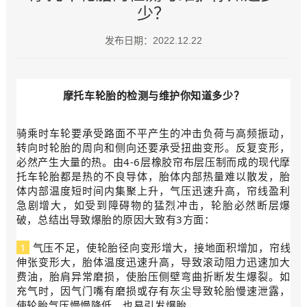
少？
发布日期：2022.12.22
摩托车轮胎的检测与维护你知道多少？
骑乘时车轮要承受路面不平产生的冲击负荷与高频振动，
转向时轮胎的周向和侧向还要承受扭曲变形。反复变形，
必然产生大量的热。由4-6层橡胶帘布层压制而成的现代摩
托车轮胎都是热的不良导体，胎体内部热量难以散发，胎
体内部温度短时间内集聚上升，气压迅速升高，帘线盈利
急剧增大，如受到障碍物的猛烈冲击，轮胎必然断层爆
破，总结出导致爆胎的原因大致有3方面：
1
气压不足，使轮胎径向变形增大，接地面积增加，帘线
伸张变形大，胎体温度迅速升高，导致滚动阻力迅速加大
费油，胎肩异常磨损，使胎压侧壁弯曲折断发生爆裂。如
充气时，因气门嘴有磨损或存有灰尘导致轮胎慢速泄露，
使轮胎气压慢慢降低，也易引发爆胎。