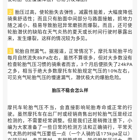
2
胎压过高，使轮胎失去弹性，减震性能差，大幅度降低
骑乘舒适性；而且只有胎面中间部分与路面接触，抓地力
随之减小，极易导致胎冠异常磨损而爆裂。而且，还可使
轮胎潜伏的缺陷在天气炎热的夏天或长时间行驶时暴露出
来，发生爆裂，这样的情况较为多见。
3
轮胎自然漏气。据报道，正常情况下，摩托车轮胎平均
每月自然流失8kPa左右，虽然不算很多，但对大多数没有
检查轮胎气压习惯的骑乘者而言，3个月后便损失了24kPA
之多，相当于绝大多数摩托车轮胎规定气压的10%左右，
可见充气轮胎气压的慢速漏气，潜伏极大的爆胎危险。
胎压不稳会怎么样
摩托车轮胎气压不当，会直接影响轮胎寿命或正常的行
驶。虽然摩托车在出厂时或经销商售出时轮胎气压是经过
检测的，不需要经常调整。但是我们还是稍微注意下，小
编为大家准备了一些日常的检测方法和正确骑行，平常天
气太热的时候气压要低一点（一个人骑的话175kpa足以）
在骑行时，走平路时，有颠簸感觉，就说明气压过大，需