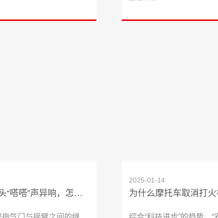
2025-01-14
摩托车缸头“嗒嗒”声异响，怎么办更靠谱？
为什么摩托车取消打火
是指气门与摇臂之间的缝
综合“科技进步”的趋势、“