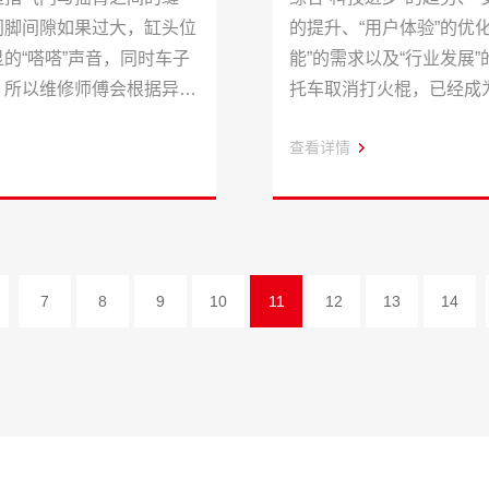
门脚间隙如果过大，缸头位
的提升、“用户体验”的优
的“嗒嗒”声音，同时车子
能”的需求以及“行业发展
，所以维修师傅会根据异响
托车取消打火棍，已经成
门脚间隙。
成”的一件事了！
查看详情
7
8
9
10
11
12
13
14