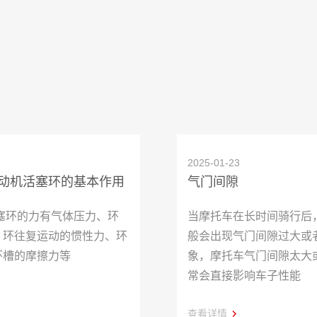
2025-01-23
动机活塞环的基本作用
气门间隙
塞环的力有气体压力、环
当摩托车在长时间骑行后
、环往复运动的惯性力、环
般会出现气门间隙过大或
环槽的摩擦力等
象，摩托车气门间隙太大
常会直接影响车子性能
查看详情