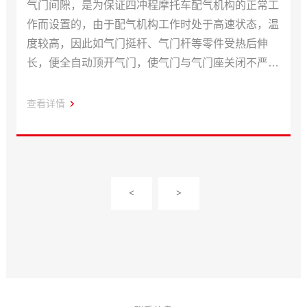
气门间隙，是为保证四冲程摩托车配气机构的正常工
作而设置的，由于配气机构工作时处于高速状态，温
度较高，因此如气门挺杆、气门杆等零件受热后伸
长，便全自动顶开气门，使气门与气门座关闭不严，
造成漏气现象。
查看详情
<
>