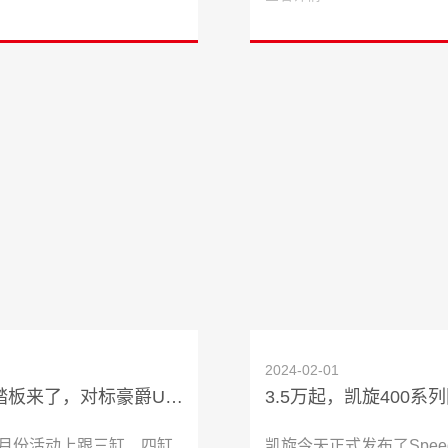
2024-02-01
春风150踏板来了，对标豪爵UHR150？
3.5万起，凯旋400系
9月份活动上跟三缸、四缸
凯旋今天正式发布了Speed