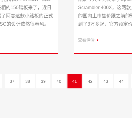
相的150踏板来了，近日
Scrambler 400X，这
露了阿春这款小踏板的正式
的国内上市售价跟之前的
0SC的设计依然很春风。
到了3万多起，官方预定
35000元、38000元。
查看详情
37
38
39
40
41
42
43
44