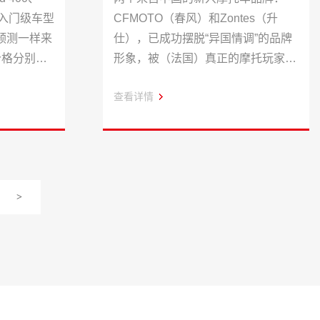
两款入门级车型
CFMOTO（春风）和Zontes（升
预测一样来
仕），已成功摆脱“异国情调”的品牌
价格分别为
形象，被（法国）真正的摩托玩家们
所青睐。
查看详情
>