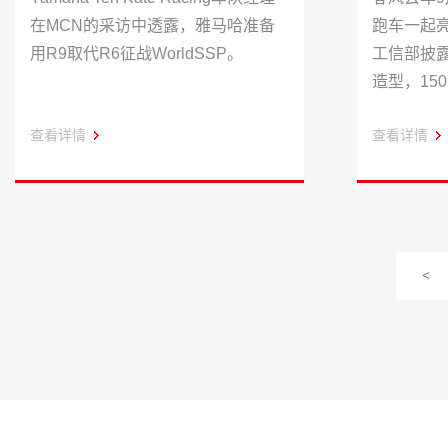
在MCN的采访中透露，雅马哈准备
跑车一起亮
用R9取代R6征战WorldSSP。
工信部披
造型，15
查看详情
查看详情
<