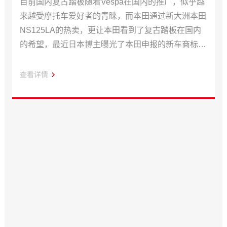
目前国内复古踏板随着Vespa在国内的推广，似乎越
来越受摩托车爱好者的青睐，而本田通过新大洲本田
NS125LA的热卖，更让本田看到了复古踏板在国内
的希望，最近日本博主曝光了本田申报的新车商标--
AHM Stylo 160 之后，这款复古新车的外观造型谍照
也有了部分曝光。
查看详情