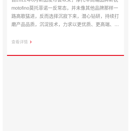
motofino莫托菲诺一反常态，并未像其他品牌那样一
路高歌猛进，反而选择沉寂下来，潜心钻研，持续打
磨产品品质，沉淀技术，力求以更优质、更高端、更
具玩趣的焕新产品惊艳登场，种草Z时代消费群体，
打动更多的终端用户！
查看详情